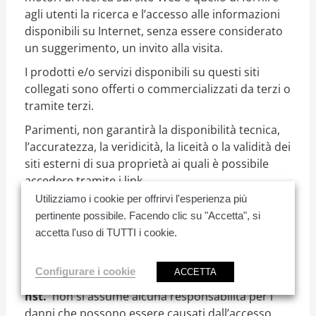
agli utenti la ricerca e l’accesso alle informazioni
disponibili su Internet, senza essere considerato
un suggerimento, un invito alla visita.
I prodotti e/o servizi disponibili su questi siti
collegati sono offerti o commercializzati da terzi o
tramite terzi.
Parimenti, non garantirà la disponibilità tecnica,
l’accuratezza, la veridicità, la liceità o la validità dei
siti esterni di sua proprietà ai quali è possibile
accedere tramite i link.
Utilizziamo i cookie per offrirvi l'esperienza più
In nessun caso il contenuto di altri siti Web viene
pertinente possibile. Facendo clic su "Accetta", si
rivisto o controllato, né approva, esamina o
accetta l'uso di TUTTI i cookie.
possiede i prodotti e servizi, i contenuti, i file e
qualsiasi altro materiale esistente su tali siti
collegati.
Configurare i cookie
ACCETTA
hst.
non si assume alcuna responsabilità per i
danni che possono essere causati dall’accesso,